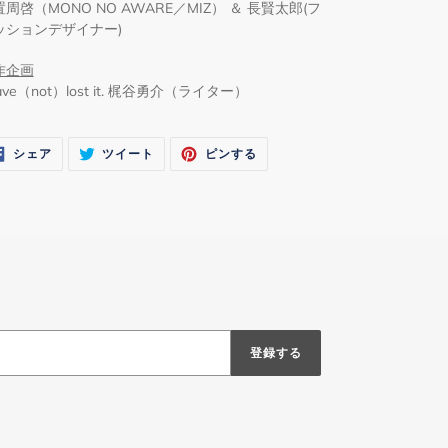
周啓（MONO NO AWARE／MIZ） ＆ 長賢太郎(フ
ッションデザイナー)
作企画
have（not）lost it. 梶谷勇介（ライター）
FACEBOOK
TWITTER
PINTEREST
シェア
ツイート
ピンする
で
に
で
シ
投
ピ
ェ
稿
ン
ア
す
す
す
る
る
る
登録する