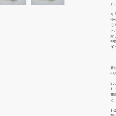
す
今
帰
る
ド
介
神
探
巻
の
3
1
和
之
1
若