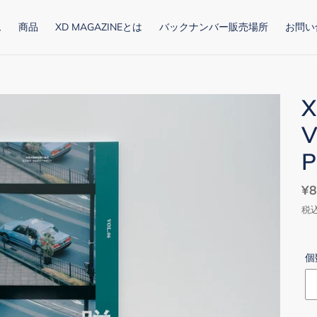
ム
商品
XD MAGAZINEとは
バックナンバー販売場所
お問い
X
V
P
通
¥8
常
税
価
格
個