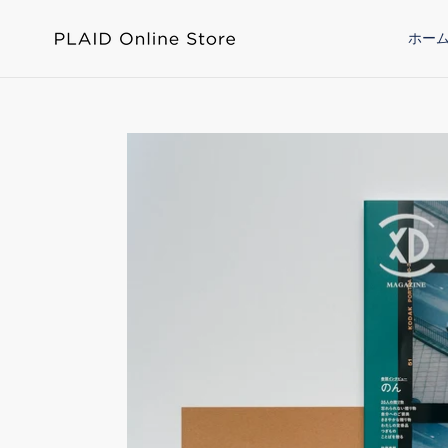
コ
ン
ホー
テ
ン
ツ
に
ス
キ
ッ
プ
す
る