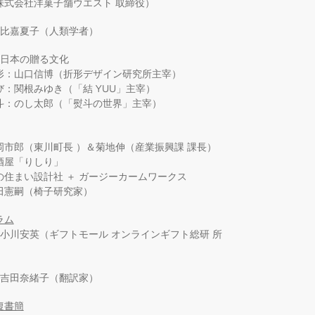
株式会社洋菓子舗ウエスト 取締役）
3：比嘉夏子（人類学者）
4：日本の贈る文化
形：山口信博（折形デザイン研究所主宰）
び：関根みゆき（「結 YUU」主宰）
斗：のし太郎（「熨斗の世界」主宰）
岡市郎（東川町長 ）＆菊地伸（産業振興課 課長）
酒屋「りしり」
の住まい設計社 ＋ ガージーカームワークス
田憲嗣（椅子研究家）
ラム
：小川安英（ギフトモール オンラインギフト総研 所
）
2：吉田奈緒子（翻訳家）
復書簡