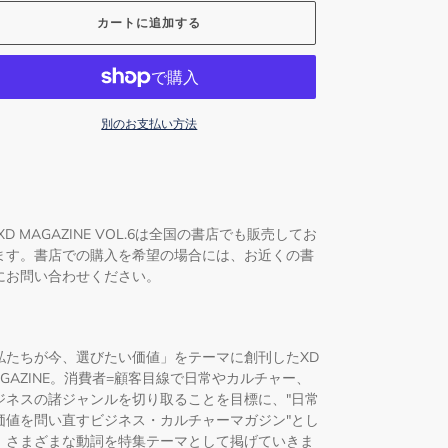
カートに追加する
別のお支払い方法
XD MAGAZINE VOL.6は全国の書店でも販売してお
ます。書店での購入を希望の場合には、お近くの書
にお問い合わせください。
私たちが今、選びたい価値」をテーマに創刊したXD
AGAZINE。消費者=顧客目線で日常やカルチャー、
ジネスの諸ジャンルを切り取ることを目標に、"日常
価値を問い直すビジネス・カルチャーマガジン"とし
、さまざまな動詞を特集テーマとして掲げていきま