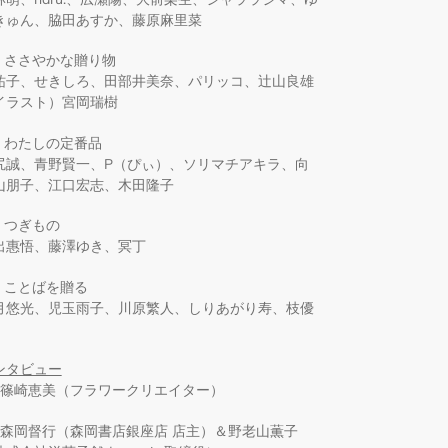
きゅん、脇田あすか、藤原麻里菜
-3 ささやかな贈り物
祐子、せきしろ、田部井美奈、パリッコ、辻山良雄
イラスト）宮岡瑞樹
-1 わたしの定番品
尻誠、青野賢一、P（ぴぃ）、ソリマチアキラ、向
山朋子、江口宏志、木田隆子
2 つぎもの
出惠悟、藤澤ゆき、冥丁
3 ことばを贈る
月悠光、児玉雨子、川原繁人、しりあがり寿、枝優
ンタビュー
：篠崎恵美（フラワークリエイター）
2：森岡督行（森岡書店銀座店 店主）＆野老山薫子