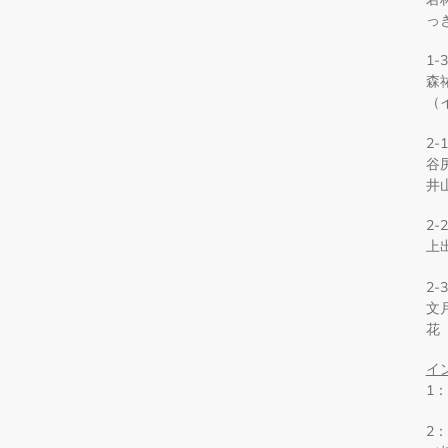
っ
1
森
（
2
谷
井
2-
上
2-
文
花
イ
1
⁠