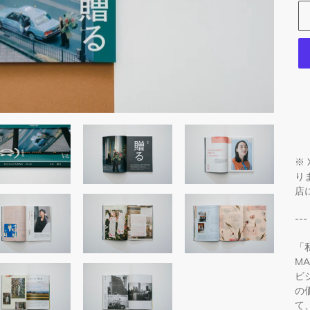
カ
ー
ト
に
※ 
商
り
品
店
を
追
---
加
す
「
る
M
ビ
の
て