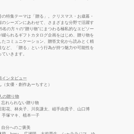
。
号の特集テーマは「贈る」。クリスマス・お歳暮・
省のシーズンにあわせて、さまざまな分野で活躍す
35名の方々の“贈り物”にまつわる極私的なエピソー
が綴られるギフトカタログ企画をはじめ、贈り物を
したコミュニケーション、贈答文化から読みとく精
性など、「贈る」という行為が持つ魅力や可能性を
っていきます。
頭インタビュー
ん（女優・創作あーちすと）
5人の贈り物
-1 忘れられない贈り物
田彩花、林央子、川良謙太、岨手由貴子、山口博
、手塚マキ、植本一子
-2 自分へのご褒美
林萌、haru.、広瀬陽、大前栗生、シャララジマ、ゆ