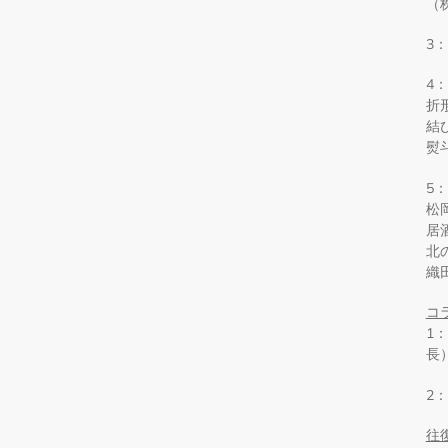
（
⁠
⁠
折
結
熨
⁠5：
松
居
北
織
コ
1
長
⁠
往