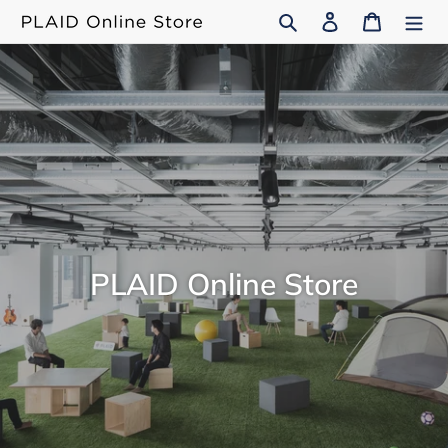
コ
検索
ログイン
カート
ン
テ
ン
ツ
に
ス
キ
ッ
プ
す
る
PLAID Online Store